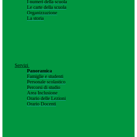
I numeri della scuola
Le carte della scuola
Organizzazione
La storia
Servizi
Panoramica
Famiglie e studenti
Personale scolastico
Percorsi di studio
Area Inclusione
Orario delle Lezioni
Orario Docenti