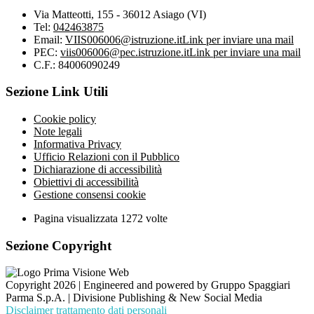
Via Matteotti, 155 - 36012 Asiago (VI)
Tel:
042463875
Email:
VIIS006006@istruzione.it
Link per inviare una mail
PEC:
viis006006@pec.istruzione.it
Link per inviare una mail
C.F.: 84006090249
Sezione Link Utili
Cookie policy
Note legali
Informativa Privacy
Ufficio Relazioni con il Pubblico
Dichiarazione di accessibilità
Obiettivi di accessibilità
Gestione consensi cookie
Pagina visualizzata
1272
volte
Sezione Copyright
Copyright 2026 | Engineered and powered by Gruppo Spaggiari
Parma S.p.A. | Divisione Publishing & New Social Media
Disclaimer trattamento dati personali