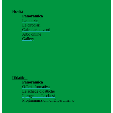
Novità
Panoramica
Le notizie
Le circolari
Calendario eventi
Albo online
Gallery
Didattica
Panoramica
Offerta formativa
Le schede didattiche
I progetti delle classi
Programmazioni di Dipartimento