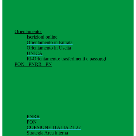
Orientamento
Iscrizioni online
Orientamento in Entrata
Orientamento in Uscita
UNICA
Ri-Orientamento: trasferimenti e passaggi
PON - PNRR - PN
PNRR
PON
COESIONE ITALIA 21-27
Strategia Area interna