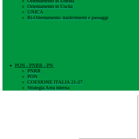
Orientamento in Entrata
Orientamento in Uscita
UNICA
Ri-Orientamento: trasferimenti e passaggi
PON - PNRR - PN
PNRR
PON
COESIONE ITALIA 21-27
Strategia Area interna