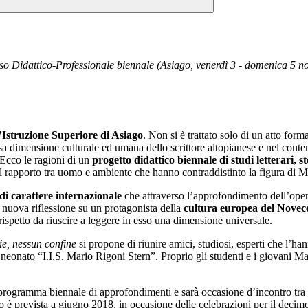
so Didattico-Professionale biennale
(Asiago, venerdì 3 - domenica 5 
d’Istruzione Superiore di Asiago
. Non si è trattato solo di un atto for
sa dimensione culturale ed umana dello scrittore altopianese e nel con
 Ecco le ragioni di un
progetto didattico biennale di studi letterari, sto
el rapporto tra uomo e ambiente che hanno contraddistinto la figura di M
i carattere internazionale
che attraverso l’approfondimento dell’ope
a nuova riflessione su un protagonista della
cultura europea del Novec
 rispetto da riuscire a leggere in esso una dimensione universale.
ie, nessun confine
si propone di riunire amici, studiosi, esperti che l’ha
del neonato “I.I.S. Mario Rigoni Stern”. Proprio gli studenti e i giovani 
un programma biennale di approfondimenti e sarà occasione d’incontro tra e
è prevista a giugno 2018, in occasione delle celebrazioni per il decimo 