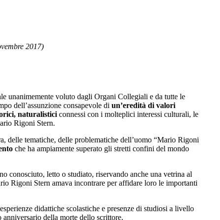
novembre 2017)
male unanimemente voluto dagli Organi Collegiali e da tutte le
tempo dell’assunzione consapevole di
un’eredità di valori
rici, naturalistici
connessi con i molteplici interessi culturali, le
ario Rigoni Stern.
ra, delle tematiche, delle problematiche dell’uomo “Mario Rigoni
ento
che ha ampiamente superato gli stretti confini del mondo
nno conosciuto, letto o studiato, riservando anche una vetrina al
Mario Rigoni Stern amava incontrare per affidare loro le importanti
sperienze didattiche scolastiche e presenze di studiosi a livello
anniversario della morte dello scrittore.