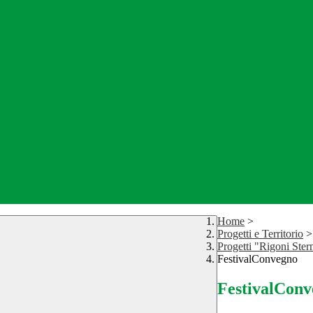
Home
>
Progetti e Territorio
>
Progetti "Rigoni Ster
FestivalConvegno
FestivalCon