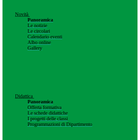
Novità
Panoramica
Le notizie
Le circolari
Calendario eventi
Albo online
Gallery
Didattica
Panoramica
Offerta formativa
Le schede didattiche
I progetti delle classi
Programmazioni di Dipartimento