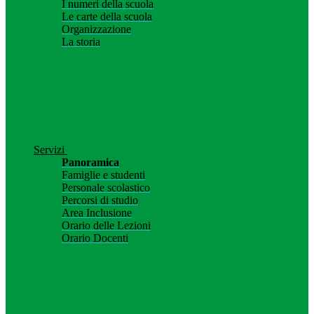
I numeri della scuola
Le carte della scuola
Organizzazione
La storia
Servizi
Panoramica
Famiglie e studenti
Personale scolastico
Percorsi di studio
Area Inclusione
Orario delle Lezioni
Orario Docenti