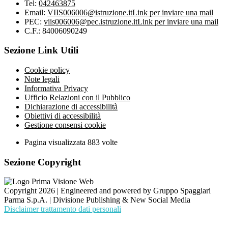
Tel:
042463875
Email:
VIIS006006@istruzione.it
Link per inviare una mail
PEC:
viis006006@pec.istruzione.it
Link per inviare una mail
C.F.: 84006090249
Sezione Link Utili
Cookie policy
Note legali
Informativa Privacy
Ufficio Relazioni con il Pubblico
Dichiarazione di accessibilità
Obiettivi di accessibilità
Gestione consensi cookie
Pagina visualizzata
883
volte
Sezione Copyright
Copyright 2026 | Engineered and powered by Gruppo Spaggiari
Parma S.p.A. | Divisione Publishing & New Social Media
Disclaimer trattamento dati personali