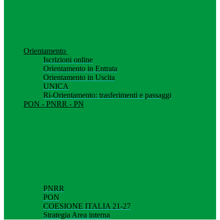
Orientamento
Iscrizioni online
Orientamento in Entrata
Orientamento in Uscita
UNICA
Ri-Orientamento: trasferimenti e passaggi
PON - PNRR - PN
PNRR
PON
COESIONE ITALIA 21-27
Strategia Area interna