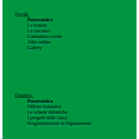
Novità
Panoramica
Le notizie
Le circolari
Calendario eventi
Albo online
Gallery
Didattica
Panoramica
Offerta formativa
Le schede didattiche
I progetti delle classi
Programmazioni di Dipartimento