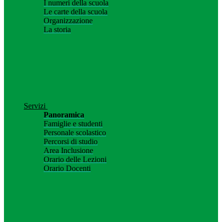
I numeri della scuola
Le carte della scuola
Organizzazione
La storia
Servizi
Panoramica
Famiglie e studenti
Personale scolastico
Percorsi di studio
Area Inclusione
Orario delle Lezioni
Orario Docenti