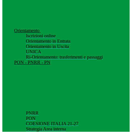
Orientamento
Iscrizioni online
Orientamento in Entrata
Orientamento in Uscita
UNICA
Ri-Orientamento: trasferimenti e passaggi
PON - PNRR - PN
PNRR
PON
COESIONE ITALIA 21-27
Strategia Area interna