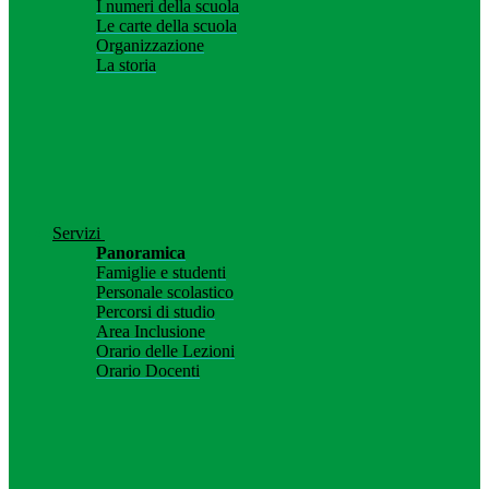
I numeri della scuola
Le carte della scuola
Organizzazione
La storia
Servizi
Panoramica
Famiglie e studenti
Personale scolastico
Percorsi di studio
Area Inclusione
Orario delle Lezioni
Orario Docenti