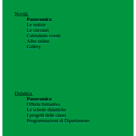
Novità
Panoramica
Le notizie
Le circolari
Calendario eventi
Albo online
Gallery
Didattica
Panoramica
Offerta formativa
Le schede didattiche
I progetti delle classi
Programmazioni di Dipartimento