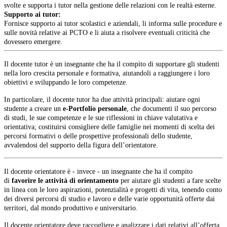
svolte e supporta i tutor nella gestione delle relazioni con le realtà esterne.
Supporto ai tutor:
Fornisce supporto ai tutor scolastici e aziendali, li informa sulle procedure e
sulle novità relative ai PCTO e li aiuta a risolvere eventuali criticità che
dovessero emergere.
Il docente tutor è un insegnante che ha il compito di supportare gli studenti
nella loro crescita personale e formativa, aiutandoli a raggiungere i loro
obiettivi e sviluppando le loro competenze.
In particolare, il docente tutor ha due attività principali: aiutare ogni
studente a creare un
e-Portfolio personale
, che documenti il suo percorso
di studi, le sue competenze e le sue riflessioni in chiave valutativa e
orientativa; costituirsi consigliere delle famiglie nei momenti di scelta dei
percorsi formativi o delle prospettive professionali dello studente,
avvalendosi del supporto della figura dell’orientatore.
Il docente orientatore è - invece - un insegnante che ha il compito
di
favorire le attività di orientamento
per aiutare gli studenti a fare scelte
in linea con le loro aspirazioni, potenzialità e progetti di vita, tenendo conto
dei diversi percorsi di studio e lavoro e delle varie opportunità offerte dai
territori, dal mondo produttivo e universitario.
Il docente orientatore deve raccogliere e analizzare i dati relativi all’offerta