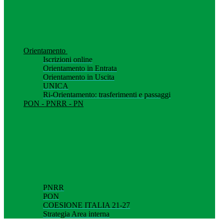
Orientamento
Iscrizioni online
Orientamento in Entrata
Orientamento in Uscita
UNICA
Ri-Orientamento: trasferimenti e passaggi
PON - PNRR - PN
PNRR
PON
COESIONE ITALIA 21-27
Strategia Area interna