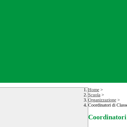
Home
>
Scuola
>
Organizzazione
>
Coordinatori di Class
Coordinatori