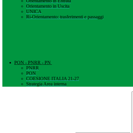
Orientamento in Entrata
Orientamento in Uscita
UNICA
Ri-Orientamento: trasferimenti e passaggi
PON - PNRR - PN
PNRR
PON
COESIONE ITALIA 21-27
Strategia Area interna