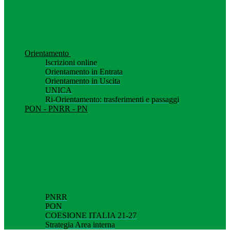
Orientamento
Iscrizioni online
Orientamento in Entrata
Orientamento in Uscita
UNICA
Ri-Orientamento: trasferimenti e passaggi
PON - PNRR - PN
PNRR
PON
COESIONE ITALIA 21-27
Strategia Area interna