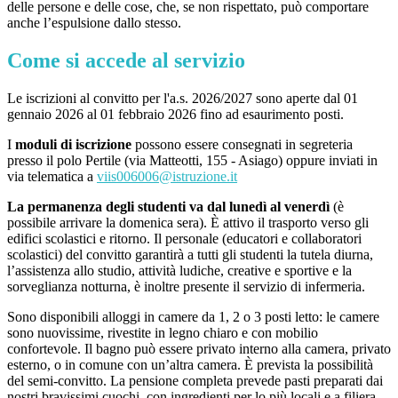
delle persone e delle cose, che, se non rispettato, può comportare
anche l’espulsione dallo stesso.
Come si accede al servizio
Le iscrizioni al convitto per l'a.s. 2026/2027 sono aperte dal 01
gennaio 2026 al 01 febbraio 2026 fino ad esaurimento posti.
I
moduli di iscrizione
possono essere consegnati in segreteria
presso il polo Pertile (via Matteotti, 155 - Asiago) oppure inviati in
via telematica a
viis006006@istruzione.it
La permanenza degli studenti va dal lunedì al venerdì
(è
possibile arrivare la domenica sera). È attivo il trasporto verso gli
edifici scolastici e ritorno. Il personale (educatori e collaboratori
scolastici) del convitto garantirà a tutti gli studenti la tutela diurna,
l’assistenza allo studio, attività ludiche, creative e sportive e la
sorveglianza notturna, è inoltre presente il servizio di infermeria.
Sono disponibili alloggi in camere da 1, 2 o 3 posti letto: le camere
sono nuovissime, rivestite in legno chiaro e con mobilio
confortevole. Il bagno può essere privato interno alla camera, privato
esterno, o in comune con un’altra camera. È prevista la possibilità
del semi-convitto. La pensione completa prevede pasti preparati dai
nostri bravissimi cuochi, con ingredienti per lo più locali e a filiera