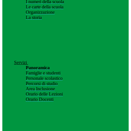
I numeri della scuola
Le carte della scuola
Organizzazione
La storia
Servizi
Panoramica
Famiglie e studenti
Personale scolastico
Percorsi di studio
Area Inclusione
Orario delle Lezioni
Orario Docenti