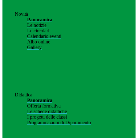
Novità
Panoramica
Le notizie
Le circolari
Calendario eventi
Albo online
Gallery
Didattica
Panoramica
Offerta formativa
Le schede didattiche
I progetti delle classi
Programmazioni di Dipartimento