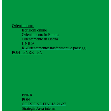
Orientamento
Iscrizioni online
Orientamento in Entrata
Orientamento in Uscita
UNICA
Ri-Orientamento: trasferimenti e passaggi
PON - PNRR - PN
PNRR
PON
COESIONE ITALIA 21-27
Strategia Area interna