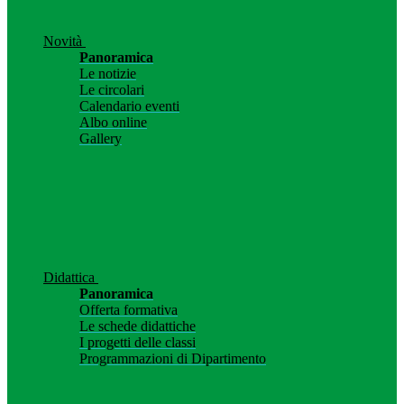
Novità
Panoramica
Le notizie
Le circolari
Calendario eventi
Albo online
Gallery
Didattica
Panoramica
Offerta formativa
Le schede didattiche
I progetti delle classi
Programmazioni di Dipartimento