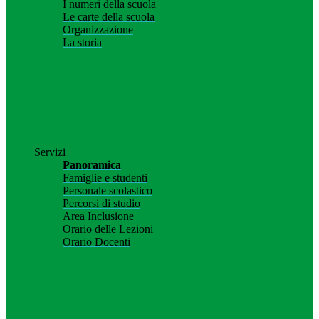
I numeri della scuola
Le carte della scuola
Organizzazione
La storia
Servizi
Panoramica
Famiglie e studenti
Personale scolastico
Percorsi di studio
Area Inclusione
Orario delle Lezioni
Orario Docenti