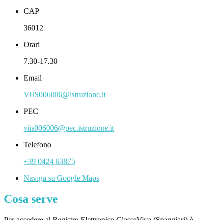
CAP
36012
Orari
7.30-17.30
Email
VIIS006006@istruzione.it
PEC
viis006006@pec.istruzione.it
Telefono
+39 0424 63875
Naviga su Google Maps
Cosa serve
Per accedere al Registro Elettronico ClasseViva (Spaggiari) è