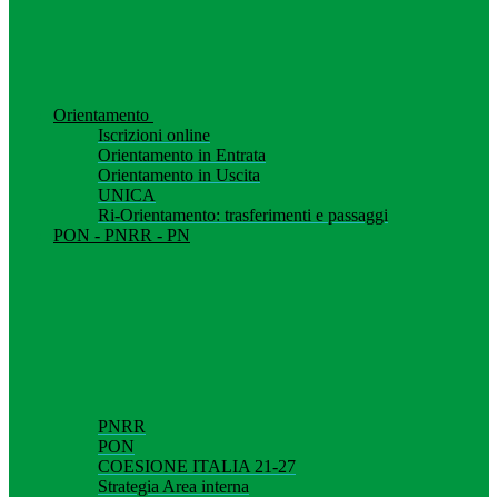
Orientamento
Iscrizioni online
Orientamento in Entrata
Orientamento in Uscita
UNICA
Ri-Orientamento: trasferimenti e passaggi
PON - PNRR - PN
PNRR
PON
COESIONE ITALIA 21-27
Strategia Area interna