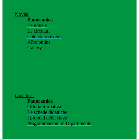
Novità
Panoramica
Le notizie
Le circolari
Calendario eventi
Albo online
Gallery
Didattica
Panoramica
Offerta formativa
Le schede didattiche
I progetti delle classi
Programmazioni di Dipartimento