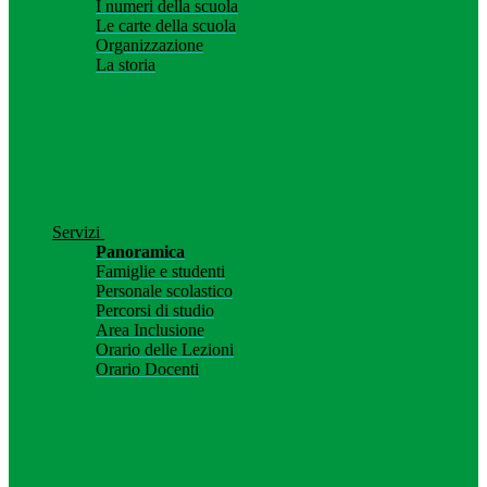
I numeri della scuola
Le carte della scuola
Organizzazione
La storia
Servizi
Panoramica
Famiglie e studenti
Personale scolastico
Percorsi di studio
Area Inclusione
Orario delle Lezioni
Orario Docenti